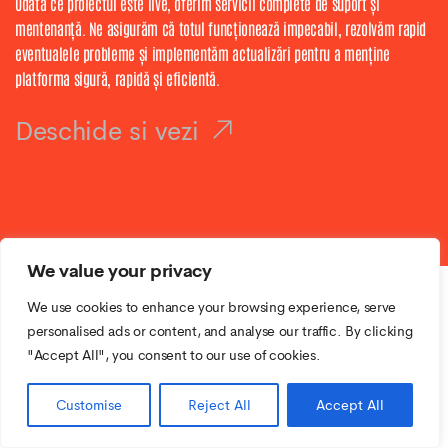
Odată ce proiectul este live, oferim servicii complete de suport și
mentenanță. Ne asigurăm că totul funcționează impecabil, rezolvăm rapid
eventualele probleme și implementăm actualizări pentru a menține
platforma sigură, rapidă și eficientă.
Deschide si vezi
We value your privacy
We use cookies to enhance your browsing experience, serve
personalised ads or content, and analyse our traffic. By clicking
"Accept All", you consent to our use of cookies.
Customise
Reject All
Accept All
Partenerii