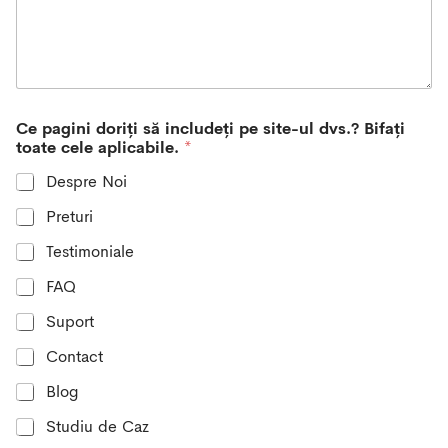
t
a
t
e
s
+
Ce pagini doriți să includeți pe site-ul dvs.? Bifați
1
toate cele aplicabile.
*
Despre Noi
Preturi
Testimoniale
FAQ
Suport
Contact
Blog
Studiu de Caz