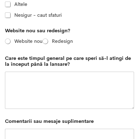
Altele
Nesigur - caut sfaturi
d
Website nou sau redesign?
v
s
Website nou
Redesign
.
?
p
Care este timpul general pe care speri să-l atingi de
u
la început până la lansare?
ț
i
n
Comentarii sau mesaje suplimentare