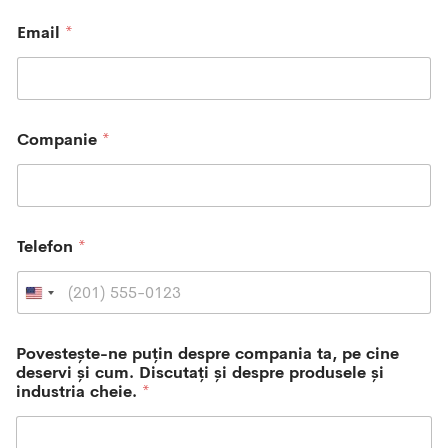
Email
*
Companie
*
Telefon
*
U
n
i
Povestește-ne puțin despre compania ta, pe cine
t
deservi și cum. Discutați și despre produsele și
e
industria cheie.
*
d
S