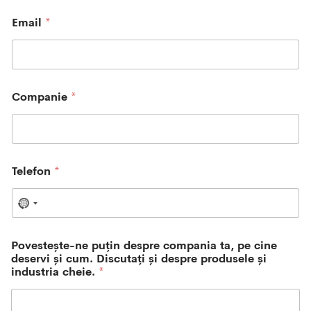
Email
*
Companie
*
Telefon
*
N
o
c
Povestește-ne puțin despre compania ta, pe cine
o
deservi și cum. Discutați și despre produsele și
u
industria cheie.
*
n
t