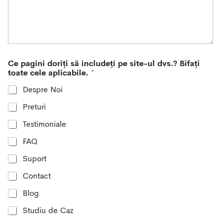
r
y
s
e
l
e
Ce pagini doriți să includeți pe site-ul dvs.? Bifați
c
toate cele aplicabile.
*
t
e
Despre Noi
d
Preturi
Testimoniale
FAQ
Suport
Contact
Blog
Studiu de Caz