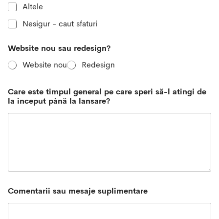
Altele
Nesigur - caut sfaturi
n
Website nou sau redesign?
o
u
Website nou
Redesign
i
n
d
Care este timpul general pe care speri să-l atingi de
u
la început până la lansare?
s
t
r
i
a
p
u
ț
i
n
Comentarii sau mesaje suplimentare