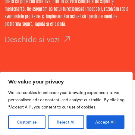
Odată ce proiectul este live, oferim servicii complete de suport și
mentenanță. Ne asigurăm că totul funcționează impecabil, rezolvăm rapid
eventualele probleme și implementăm actualizări pentru a menține
platforma sigură, rapidă și eficientă.
Deschide si vezi
We value your privacy
We use cookies to enhance your browsing experience, serve
personalised ads or content, and analyse our traffic. By clicking
"Accept All", you consent to our use of cookies.
Customise
Reject All
Accept All
Partenerii