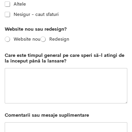
Altele
Nesigur - caut sfaturi
t
Website nou sau redesign?
a
,
Website nou
Redesign
N
u
m
Care este timpul general pe care speri să-l atingi de
e
la început până la lansare?
W
e
b
s
i
t
e
Comentarii sau mesaje suplimentare