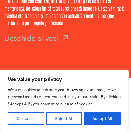
Odată ce proiectul este live, oferim servicii complete de suport și
mentenanță. Ne asigurăm că totul funcționează impecabil, rezolvăm rapid
eventualele probleme și implementăm actualizări pentru a menține
platforma sigură, rapidă și eficientă.
Deschide si vezi
We value your privacy
We use cookies to enhance your browsing experience, serve
personalised ads or content, and analyse our traffic. By clicking
"Accept All", you consent to our use of cookies.
Customise
Reject All
Accept All
Partenerii