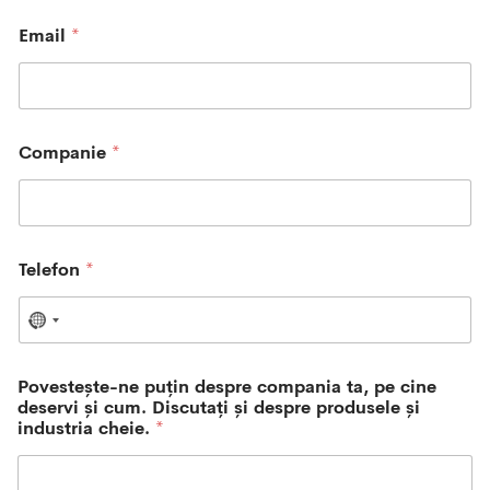
Email
*
Companie
*
Telefon
*
N
o
c
Povestește-ne puțin despre compania ta, pe cine
o
deservi și cum. Discutați și despre produsele și
u
industria cheie.
*
n
t