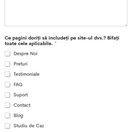
r
y
s
e
l
e
Ce pagini doriți să includeți pe site-ul dvs.? Bifați
c
toate cele aplicabile.
*
t
e
Despre Noi
d
Preturi
Testimoniale
FAQ
Suport
Contact
Blog
Studiu de Caz