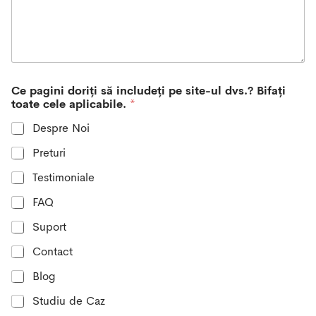
r
y
s
e
l
e
Ce pagini doriți să includeți pe site-ul dvs.? Bifați
c
toate cele aplicabile.
*
t
e
Despre Noi
d
Preturi
Testimoniale
FAQ
Suport
Contact
Blog
Studiu de Caz