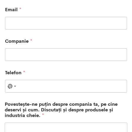
s
t
Email
*
e
Companie
*
Telefon
*
N
o
c
Povestește-ne puțin despre compania ta, pe cine
o
deservi și cum. Discutați și despre produsele și
u
industria cheie.
*
n
t