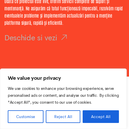
Odată ce proiectul este live, oferim servicii complete de suport și
mentenanță. Ne asigurăm că totul funcționează impecabil, rezolvăm rapid
eventualele probleme și implementăm actualizări pentru a menține
platforma sigură, rapidă și eficientă.
Deschide si vezi
We value your privacy
We use cookies to enhance your browsing experience, serve
personalised ads or content, and analyse our traffic. By clicking
"Accept All", you consent to our use of cookies.
Customise
Reject All
Accept All
Partenerii