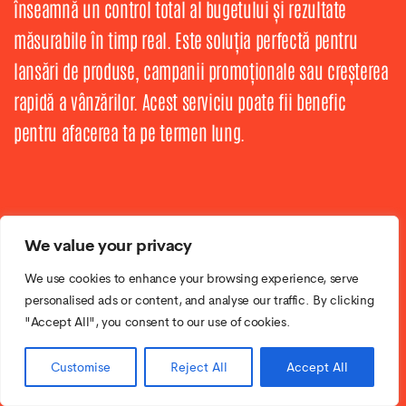
înseamnă un control total al bugetului și rezultate
măsurabile în timp real. Este soluția perfectă pentru
lansări de produse, campanii promoționale sau creșterea
rapidă a vânzărilor. Acest serviciu poate fii benefic
pentru afacerea ta pe termen lung.
We value your privacy
We use cookies to enhance your browsing experience, serve
personalised ads or content, and analyse our traffic. By clicking
"Accept All", you consent to our use of cookies.
Customise
Reject All
Accept All
3