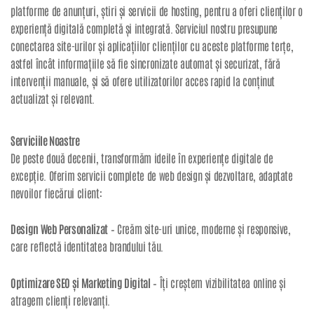
platforme de anunțuri, știri și servicii de hosting, pentru a oferi clienților o
experiență digitală completă și integrată. Serviciul nostru presupune
conectarea site-urilor și aplicațiilor clienților cu aceste platforme terțe,
astfel încât informațiile să fie sincronizate automat și securizat, fără
intervenții manuale, și să ofere utilizatorilor acces rapid la conținut
actualizat și relevant.
Serviciile Noastre
De peste două decenii, transformăm ideile în experiențe digitale de
excepție. Oferim servicii complete de web design și dezvoltare, adaptate
nevoilor fiecărui client:
Design Web Personalizat
– Creăm site-uri unice, moderne și responsive,
care reflectă identitatea brandului tău.
Optimizare SEO și Marketing Digital
– Îți creștem vizibilitatea online și
atragem clienți relevanți.