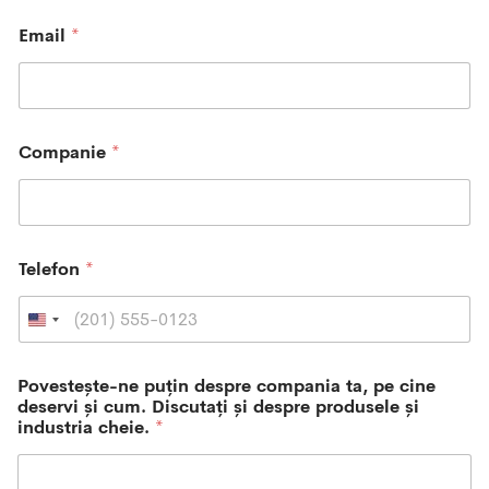
Email
*
Companie
*
Telefon
*
U
n
i
Povestește-ne puțin despre compania ta, pe cine
t
deservi și cum. Discutați și despre produsele și
e
industria cheie.
*
d
S