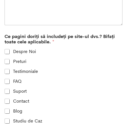
t
a
t
e
s
+
Ce pagini doriți să includeți pe site-ul dvs.? Bifați
1
toate cele aplicabile.
*
Despre Noi
Preturi
Testimoniale
FAQ
Suport
Contact
Blog
Studiu de Caz