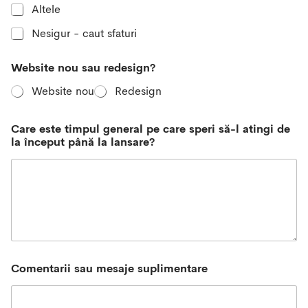
Altele
Nesigur - caut sfaturi
p
Website nou sau redesign?
â
n
Website nou
Redesign
ă
E
m
Care este timpul general pe care speri să-l atingi de
a
la început până la lansare?
i
l
*
Comentarii sau mesaje suplimentare