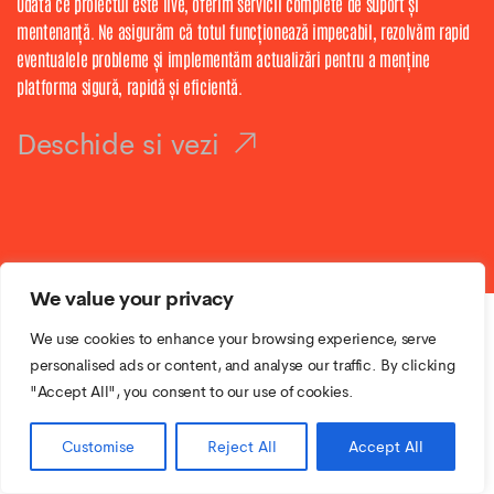
Odată ce proiectul este live, oferim servicii complete de suport și
mentenanță. Ne asigurăm că totul funcționează impecabil, rezolvăm rapid
eventualele probleme și implementăm actualizări pentru a menține
platforma sigură, rapidă și eficientă.
Deschide si vezi
We value your privacy
We use cookies to enhance your browsing experience, serve
personalised ads or content, and analyse our traffic. By clicking
"Accept All", you consent to our use of cookies.
Customise
Reject All
Accept All
Partenerii