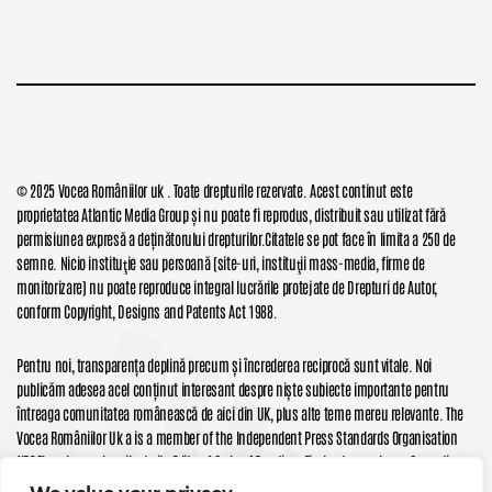
© 2025 Vocea Româniilor uk . Toate drepturile rezervate. Acest continut este
proprietatea Atlantic Media Group și nu poate fi reprodus, distribuit sau utilizat fără
permisiunea expresă a deținătorului drepturilor.Citatele se pot face în limita a 250 de
semne. Nicio instituţie sau persoană (site-uri, instituţii mass-media, firme de
monitorizare) nu poate reproduce integral lucrările protejate de Drepturi de Autor,
conform Copyright, Designs and Patents Act 1988.
Pentru noi, transparența deplină precum și încrederea reciprocă sunt vitale. Noi
publicăm adesea acel conținut interesant despre niște subiecte importante pentru
întreaga comunitatea românească de aici din UK, plus alte teme mereu relevante. The
Vocea Româniilor Uk a is a member of the Independent Press Standards Organisation
(IPSO) and we subscribe to its Editors’ Code of Practice. Find out more here. Corrections
and Clarifications here. All prices subject to applicable local taxes DISCLAIMER: We make