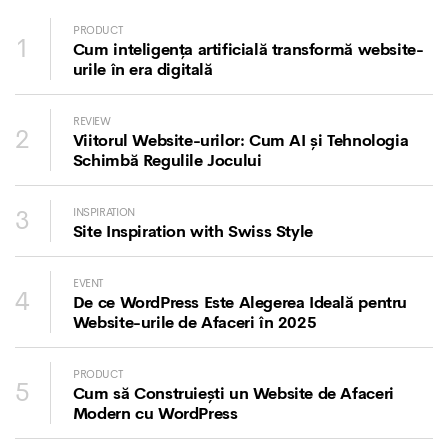
PRODUCT
1
Cum inteligența artificială transformă website-
urile în era digitală
REVIEW
2
Viitorul Website-urilor: Cum AI și Tehnologia
Schimbă Regulile Jocului
3
INSPIRATION
Site Inspiration with Swiss Style
EVENT
4
De ce WordPress Este Alegerea Ideală pentru
Website-urile de Afaceri în 2025
PRODUCT
5
Cum să Construiești un Website de Afaceri
Modern cu WordPress