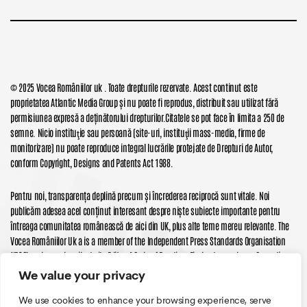
© 2025 Vocea Româniilor uk . Toate drepturile rezervate. Acest continut este
proprietatea Atlantic Media Group și nu poate fi reprodus, distribuit sau utilizat fără
permisiunea expresă a deținătorului drepturilor.Citatele se pot face în limita a 250 de
semne. Nicio instituţie sau persoană (site-uri, instituţii mass-media, firme de
monitorizare) nu poate reproduce integral lucrările protejate de Drepturi de Autor,
conform Copyright, Designs and Patents Act 1988.
Pentru noi, transparența deplină precum și încrederea reciprocă sunt vitale. Noi
publicăm adesea acel conținut interesant despre niște subiecte importante pentru
întreaga comunitatea românească de aici din UK, plus alte teme mereu relevante. The
Vocea Româniilor Uk a is a member of the Independent Press Standards Organisation
(IPSO) and we subscribe to its Editors’ Code of Practice. Find out more here. Corrections
and Clarifications here. All prices subject to applicable local taxes DISCLAIMER: We make
We value your privacy
great efforts to maintain reliable data on all offers presented. However, this data is
We use cookies to enhance your browsing experience, serve
provided without warranty. Users should always check the provider’s official website for