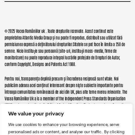
© 2025 Vocea Româniilor uk . Toate drepturile rezervate. Acest continut este
proprietatea Atlantic Media Group și nu poate fi reprodus, distribuit sau utilizat fără
permisiunea expresă a deținătorului drepturilor.Citatele se pot face în limita a 250 de
semne. Nicio instituţie sau persoană (site-uri, instituţii mass-media, firme de
monitorizare) nu poate reproduce integral lucrările protejate de Drepturi de Autor,
conform Copyright, Designs and Patents Act 1988.
Pentru noi, transparența deplină precum și încrederea reciprocă sunt vitale. Noi
publicăm adesea acel conținut interesant despre niște subiecte importante pentru
întreaga comunitatea românească de aici din UK, plus alte teme mereu relevante. The
Vocea Româniilor Uk a is a member of the Independent Press Standards Organisation
(IPSO) and we subscribe to its Editors’ Code of Practice. Find out more here. Corrections
and Clarifications here. All prices subject to applicable local taxes DISCLAIMER: We make
We value your privacy
great efforts to maintain reliable data on all offers presented. However, this data is
We use cookies to enhance your browsing experience, serve
provided without warranty. Users should always check the provider’s official website for
current terms and details.
personalised ads or content, and analyse our traffic. By clicking