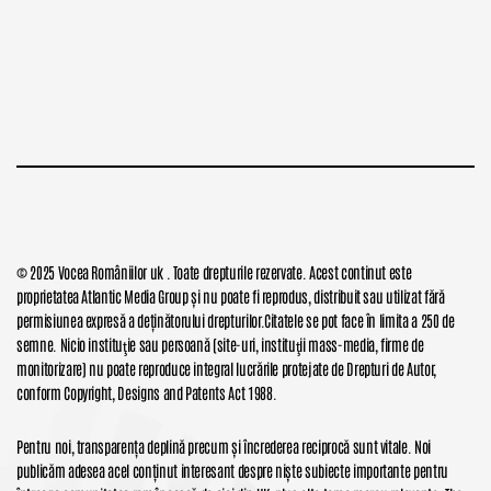
© 2025 Vocea Româniilor uk . Toate drepturile rezervate. Acest continut este
proprietatea Atlantic Media Group și nu poate fi reprodus, distribuit sau utilizat fără
permisiunea expresă a deținătorului drepturilor.Citatele se pot face în limita a 250 de
semne. Nicio instituţie sau persoană (site-uri, instituţii mass-media, firme de
monitorizare) nu poate reproduce integral lucrările protejate de Drepturi de Autor,
conform Copyright, Designs and Patents Act 1988.
Pentru noi, transparența deplină precum și încrederea reciprocă sunt vitale. Noi
publicăm adesea acel conținut interesant despre niște subiecte importante pentru